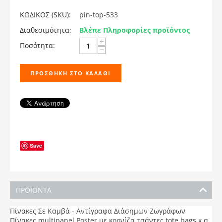
ΚΩΔΙΚΟΣ (SKU):
pin-top-533
Διαθεσιμότητα:
Βλέπε Πληροφορίες προϊόντος
+
Ποσότητα:
−
ΠΡΟΣΘΉΚΗ ΣΤΟ ΚΑΛΆΘΙ
Save
ΠΡΟΪΟΝΤΑ
Πίνακες Σε Καμβά - Αντίγραφα Διάσημων Ζωγράφων
Πίνακες multipanel,Poster με κορνίζα,τσάντες tote bags,κ.α.