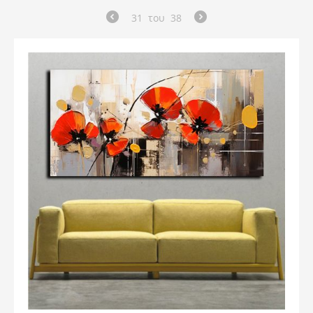
31
του
38