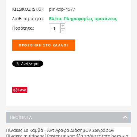
ΚΩΔΙΚΟΣ (SKU):
pin-top-4577
Διαθεσιμότητα:
Βλέπε Πληροφορίες προϊόντος
+
Ποσότητα:
−
ΠΡΟΣΘΉΚΗ ΣΤΟ ΚΑΛΆΘΙ
Save
ΠΡΟΪΟΝΤΑ
Πίνακες Σε Καμβά - Αντίγραφα Διάσημων Ζωγράφων
Πίνακες multipanel,Poster με κορνίζα,τσάντες tote bags,κ.α.