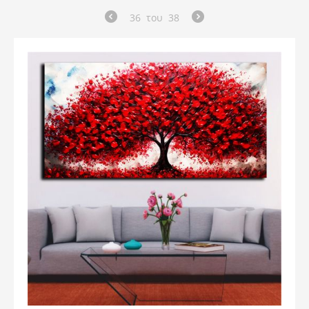
36
του
38