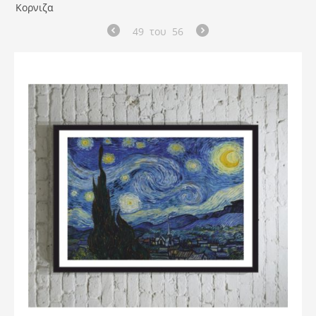
Κορνιζα
49
του
56