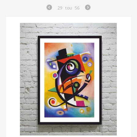
29
του
56