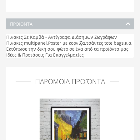
ΠΡΟΪΟΝΤΑ
Πίνακες Σε Καμβά - Αντίγραφα Διάσημων Ζωγράφων
Πίνακες multipanel,Poster με κορνίζα,τσάντες tote bags,κ.α.
Εκτύπωσε την δική σου φώτο σε ένα από τα προϊόντα μας
Ιδέες & Προτάσεις Για Επαγγελματίες
ΠΑΡΌΜΟΙΑ ΠΡΟΪΌΝΤΑ